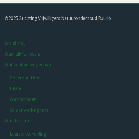
©2025 Stichting Vrijwilligers Natuur­onderhoud Ruurlo
Wie zijn wij
Waar zijn wij bezig
Wat hebben wij gedaan
Onderhoud bos
Heide
Wandelpaden
Samenwerking met
Wandelroutes
Laarzenwandeling