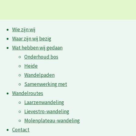
Ga
Wie zijn wij
naar
IMG_5374
Waar zijn wij bezig
de
Wat hebben wij gedaan
inhoud
Onderhoud bos
IMG_5374
Heide
Wandelpaden
Volledige
1800 × 1200
pixels
Natuurwerkdag ’18
Samenwerking met
grootte
Wandelroutes
Vorige afbeelding
Laarzenwandeling
Volgende afbeelding
Lievestro-wandeling
Molenplateau-wandeling
Geef een reactie
Contact