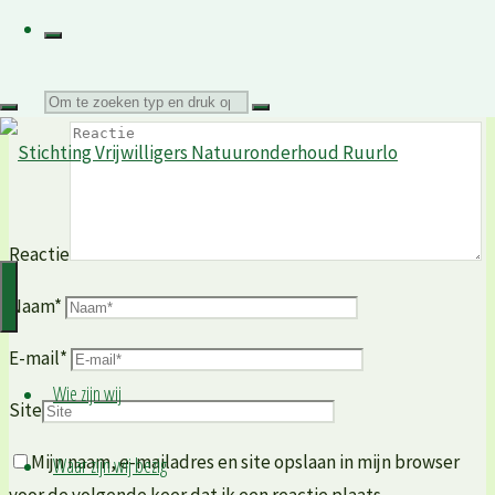
Je e-mailadres wordt niet gepubliceerd.
Vereiste velden
zijn gemarkeerd met
*
Zoeken
naar:
Reactie
Naam
*
E-mail
*
Wie zijn wij
Site
Mijn naam, e-mailadres en site opslaan in mijn browser
Waar zijn wij bezig
voor de volgende keer dat ik een reactie plaats.