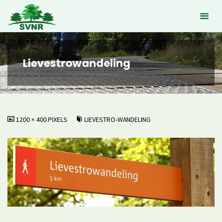
Ga
naar
de
inhoud
Lievestrowandeling
VOLLEDIGE
1200 × 400
PIXELS
LIEVESTRO-WANDELING
GROOTTE