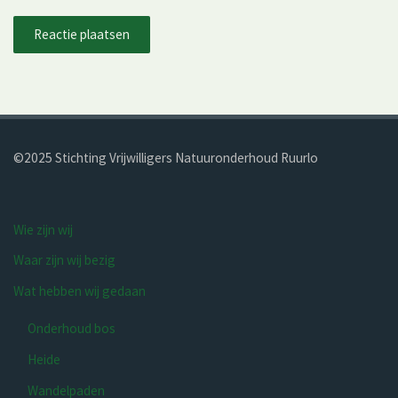
©2025 Stichting Vrijwilligers Natuur­onderhoud Ruurlo
Wie zijn wij
Waar zijn wij bezig
Wat hebben wij gedaan
Onderhoud bos
Heide
Wandelpaden