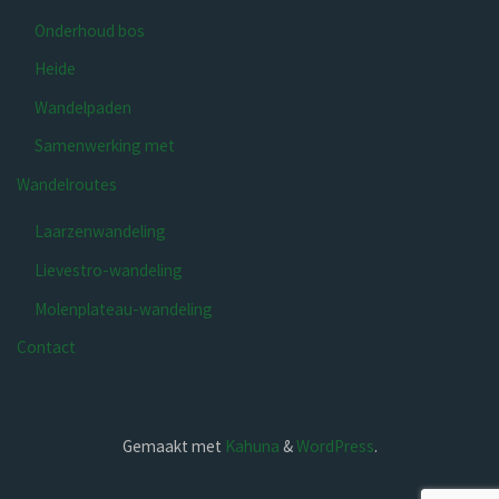
Onderhoud bos
Heide
Wandelpaden
Samenwerking met
Wandelroutes
Laarzenwandeling
Lievestro-wandeling
Molenplateau-wandeling
Contact
Gemaakt met
Kahuna
&
WordPress
.