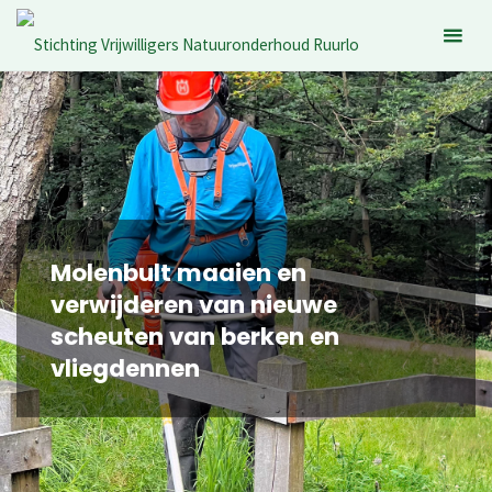
Ga
naar
de
inhoud
Molenbult maaien en
verwijderen van nieuwe
scheuten van berken en
vliegdennen