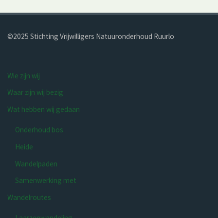
©2025 Stichting Vrijwilligers Natuur­onderhoud Ruurlo
Wie zijn wij
Waar zijn wij bezig
Wat hebben wij gedaan
Onderhoud bos
Heide
Wandelpaden
Samenwerking met
Wandelroutes
Laarzenwandeling