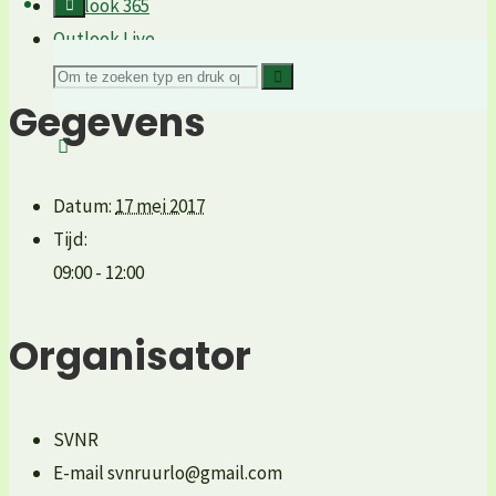
Outlook 365
Outlook Live
Zoeken
Gegevens
naar:
Datum:
17 mei 2017
Tijd:
09:00 - 12:00
Organisator
SVNR
E-mail
svnruurlo@gmail.com