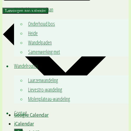
Wat hebben wij gedaan
Toevoegen aan kalender
Onderhoud bos
Heide
Wandelpaden
Samenwerking met
Wandelroutes
Laarzenwandeling
Lievestro-wandeling
Molenplateau-wandeling
Contact
Google Calendar
iCalendar