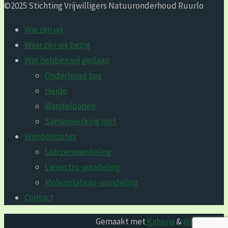
©2025 Stichting Vrijwilligers Natuur­onderhoud Ruurlo
Wie zijn wij
Waar zijn wij bezig
Wat hebben wij gedaan
Onderhoud bos
Heide
Wandelpaden
Samenwerking met
Wandelroutes
Laarzenwandeling
Lievestro-wandeling
Molenplateau-wandeling
Contact
Gemaakt met
Kahuna
&
WordPress
.