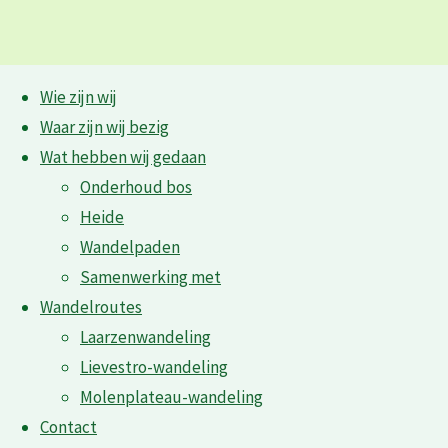
Ga
Wie zijn wij
naar
Waar zijn wij bezig
de
« Alle Evenementen
Wat hebben wij gedaan
inhoud
Onderhoud bos
Dit evenement is voorbij.
Heide
Wandelpaden
Wandelroutepaaltjes
Samenwerking met
Wandelroutes
Laarzenwandeling
Lievestro-wandeling
17 mei 2017 @ 09:00
-
12:00
Molenplateau-wandeling
Contact
«
Routepaaltjes