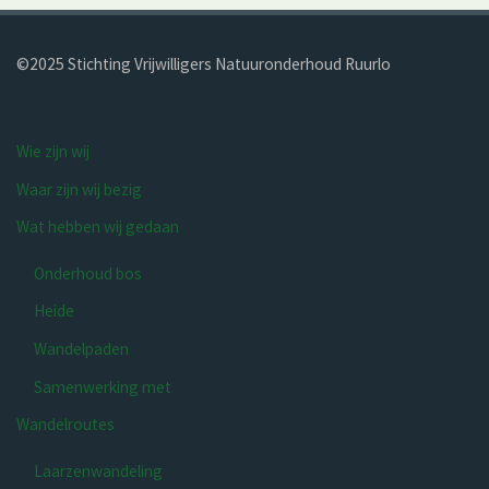
©2025 Stichting Vrijwilligers Natuur­onderhoud Ruurlo
Wie zijn wij
Waar zijn wij bezig
Wat hebben wij gedaan
Onderhoud bos
Heide
Wandelpaden
Samenwerking met
Wandelroutes
Laarzenwandeling