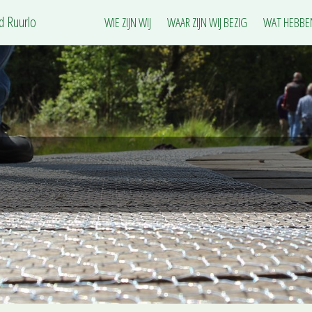
ud Ruurlo
WIE ZIJN WIJ
WAAR ZIJN WIJ BEZIG
WAT HEBBE