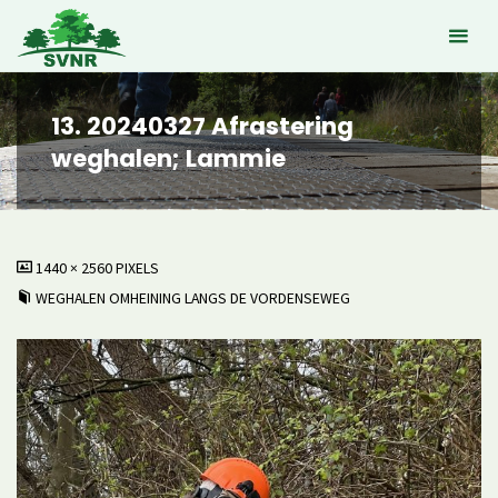
Ga
naar
de
inhoud
13. 20240327 Afrastering
weghalen; Lammie
VOLLEDIGE
1440 × 2560
PIXELS
GROOTTE
WEGHALEN OMHEINING LANGS DE VORDENSEWEG