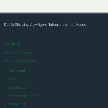
©2025 Stichting Vrijwilligers Natuur­onderhoud Ruurlo
Wie zijn wij
Waar zijn wij bezig
Wat hebben wij gedaan
Onderhoud bos
Heide
Wandelpaden
Samenwerking met
Wandelroutes