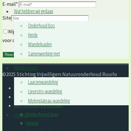
E-mail
*
Wat hebben wij gedaan
Site
Onderhoud bos
Mijn naam, e-mailadres en site opslaan in mijn browser
Heide
voor de volgende keer dat ik een reactie plaats.
Wandelpaden
Samenwerking met
Wandelroutes
©2025 Stichting Vrijwilligers Natuur­onderhoud Ruurlo
Laarzenwandeling
Wie zijn wij
Lievestro-wandeling
Waar zijn wij bezig
Molenplateau-wandeling
Wat hebben wij gedaan
Onderhoud bos
Contact
Heide