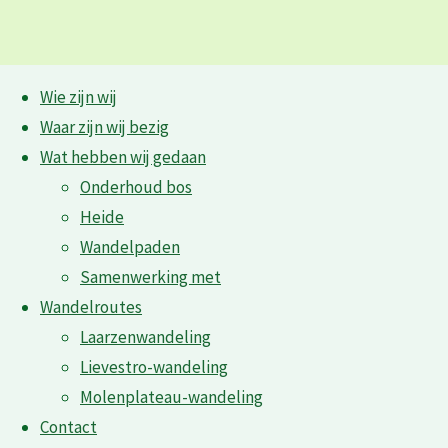
Ga
Wie zijn wij
naar
Waar zijn wij bezig
de
03. 20240522 Bramen verwijderen
Wat hebben wij gedaan
inhoud
Onderhoud bos
Karsendiek, aanvang; Peter
Heide
Wandelpaden
03. 20240522 Bramen
Samenwerking met
Wandelroutes
verwijderen Karsendiek,
Laarzenwandeling
aanvang; Peter
Lievestro-wandeling
Molenplateau-wandeling
Contact
Volledige
2560 × 1440
pixels
Bramen bestrijden Karsendiek