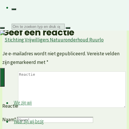
grootte
Volgende afbeelding
Zoeken
Geef een reactie
naar:
Je e-mailadres wordt niet gepubliceerd.
Vereiste velden
zijn gemarkeerd met
*
Wie zijn wij
Reactie
Naam
*
Waar zijn wij bezig