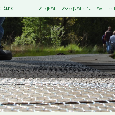
ud Ruurlo
WIE ZIJN WIJ
WAAR ZIJN WIJ BEZIG
WAT HEBBE