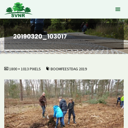
Ga
naar
de
inhoud
20190320_103017
VOLLEDIGE
1800 × 1013
PIXELS
BOOMFEESTDAG 2019
GROOTTE