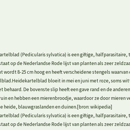
elblad (Pedicularis sylvatica) is een giftige, halfparasitaire, 
taat op de Nederlandse Rode lijst van planten als zeer zeldza
nt wordt 8-25 cm hoog en heeft verscheidene stengels waarvan
blad.Heidekartelblad bloeit in mei en juni met roze, soms wit
iet behaard. De bovenste slip heeft een gave rand en de anderen
bruin en hebben een mierenbroodje, waardoor ze door mieren v
aste heide, blauwgraslanden en duinen.[bron: wikipedia]
elblad (Pedicularis sylvatica) is een giftige, halfparasitaire, 
taat op de Nederlandse Rode lijst van planten als zeer zeldza