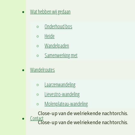
Wat hebben wij gedaan
Onderhoud bos
Heide
De vrij zeldzame spaanse ruiter. (Een kensoo
Wandelpaden
De vrij zeldzame spaanse ruiter. (Een kensoo
Samenwerking met
Wandelroutes
Laarzenwandeling
Lievestro-wandeling
Molenplateau-wandeling
Close-up van de welriekende nachtorchis.
Contact
Close-up van de welriekende nachtorchis.