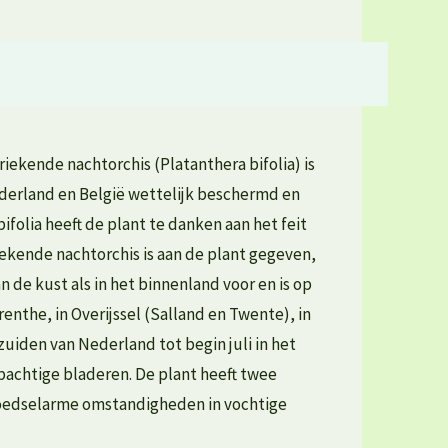
iekende nachtorchis (Platanthera bifolia) is
Nederland en België wettelijk beschermd en
folia heeft de plant te danken aan het feit
kende nachtorchis is aan de plant gegeven,
 de kust als in het binnenland voor en is op
the, in Overijssel (Salland en Twente), in
uiden van Nederland tot begin juli in het
bachtige bladeren. De plant heeft twee
 voedselarme omstandigheden in vochtige