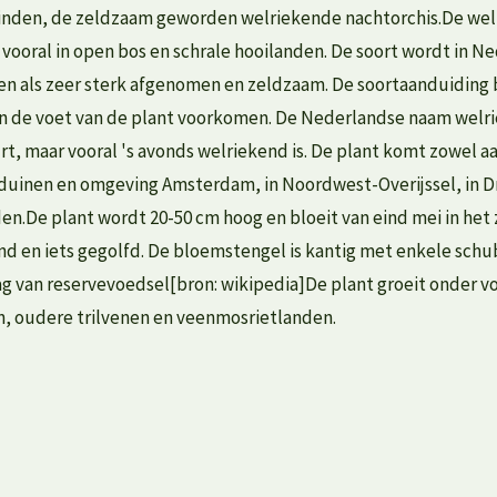
 vinden, de zeldzaam geworden welriekende nachtorchis.De welr
 vooral in open bos en schrale hooilanden. De soort wordt in 
en als zeer sterk afgenomen en zeldzaam. De soortaanduiding bi
n de voet van de plant voorkomen. De Nederlandse naam welrie
t, maar vooral 's avonds welriekend is. De plant komt zowel aan
inen en omgeving Amsterdam, in Noordwest-Overijssel, in Dren
n.De plant wordt 20-50 cm hoog en bloeit van eind mei in het z
ond en iets gegolfd. De bloemstengel is kantig met enkele schu
lag van reservevoedsel[bron: wikipedia]De plant groeit onder
n, oudere trilvenen en veenmosrietlanden.