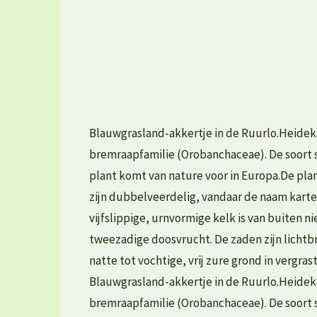
Blauwgrasland-akkertje in de Ruurlo.Heidekart
bremraapfamilie (Orobanchaceae). De soort s
plant komt van nature voor in Europa.De pla
zijn dubbelveerdelig, vandaar de naam kartel
vijfslippige, urnvormige kelk is van buiten n
tweezadige doosvrucht. De zaden zijn licht
natte tot vochtige, vrij zure grond in vergr
Blauwgrasland-akkertje in de Ruurlo.Heidekart
bremraapfamilie (Orobanchaceae). De soort s