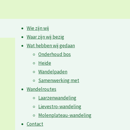
Ga
Wie zijn wij
naar
Waar zijn wij bezig
Foto albums
de
Wat hebben wij gedaan
inhoud
Onderhoud bos
Foto’s gepubliceerd in diverse projecten, pagina’s
Heide
Wandelpaden
« back to album
Samenwerking met
Wandelroutes
Natuurreservaat Konij
Laarzenwandeling
Lievestro-wandeling
Molenplateau-wandeling
Contact