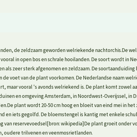
 vinden, de zeldzaam geworden welriekende nachtorchis.De welr
 vooral in open bos en schrale hooilanden. De soort wordt in 
en als zeer sterk afgenomen en zeldzaam. De soortaanduiding bi
n de voet van de plant voorkomen. De Nederlandse naam welrie
t, maar vooral 's avonds welriekend is. De plant komt zowel aan
inen en omgeving Amsterdam, in Noordwest-Overijssel, in Dren
n.De plant wordt 20-50 cm hoog en bloeit van eind mei in het z
ond en iets gegolfd. De bloemstengel is kantig met enkele schu
lag van reservevoedsel[bron: wikipedia]De plant groeit onder
n, oudere trilvenen en veenmosrietlanden.