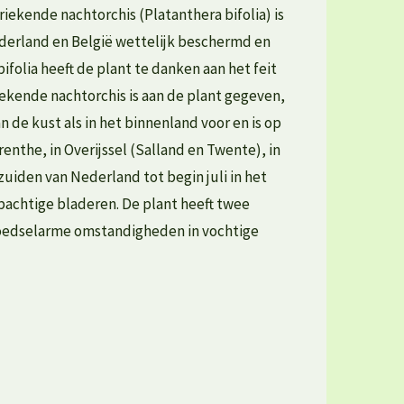
iekende nachtorchis (Platanthera bifolia) is
Nederland en België wettelijk beschermd en
folia heeft de plant te danken aan het feit
kende nachtorchis is aan de plant gegeven,
 de kust als in het binnenland voor en is op
the, in Overijssel (Salland en Twente), in
uiden van Nederland tot begin juli in het
bachtige bladeren. De plant heeft twee
 voedselarme omstandigheden in vochtige